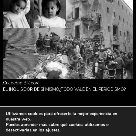
Cuaderno Bitácora
EL INQUISIDOR DE SÍ MISMO¿TODO VALE EN EL PERIODISMO?
Utilizamos cookies para ofrecerte la mejor experiencia en
nuestra web.
Copyright © 2026 Rafael de Otero | Design by
Upcofly.
Puedes aprender más sobre qué cookies utilizamos o
desactivarlas en los
ajustes
.
Aviso legal
|
Política de privacidad
|
Política de cookies